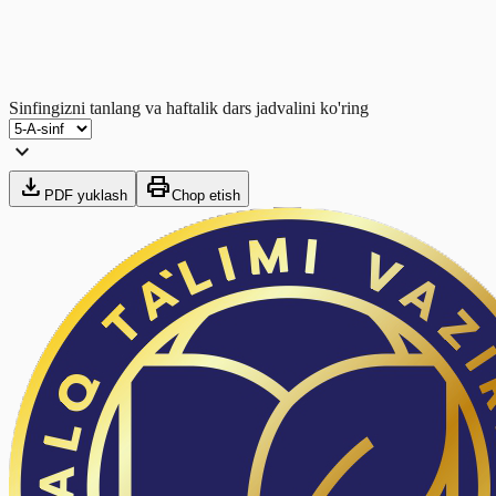
Sinfingizni tanlang va haftalik dars jadvalini ko'ring
expand_more
download
print
PDF yuklash
Chop etish