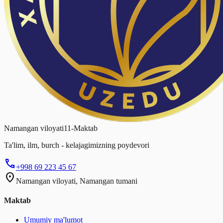
Namangan viloyati
11-Maktab
Ta'lim, ilm, burch - kelajagimizning poydevori
phone
+998 69 223 45 67
location_on
Namangan viloyati, Namangan tumani
Maktab
Umumiy ma'lumot