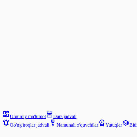
Matbuot xizmati
Hujjatlar
Aloqa
dashboard
calendar_month
Umumiy ma'lumot
Dars jadvali
notifications_active
military_tech
workspace_premium
school
Qo'ng'iroqlar jadvali
Namunali o'quvchilar
Yutuqlar
Biti
Jadval